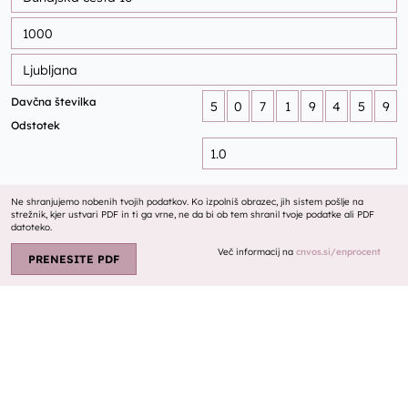
Davčna številka
Odstotek
Ne shranjujemo nobenih tvojih podatkov. Ko izpolniš obrazec, jih sistem pošlje na
strežnik, kjer ustvari PDF in ti ga vrne, ne da bi ob tem shranil tvoje podatke ali PDF
datoteko.
Več informacij na
cnvos.si/enprocent
PRENESITE PDF