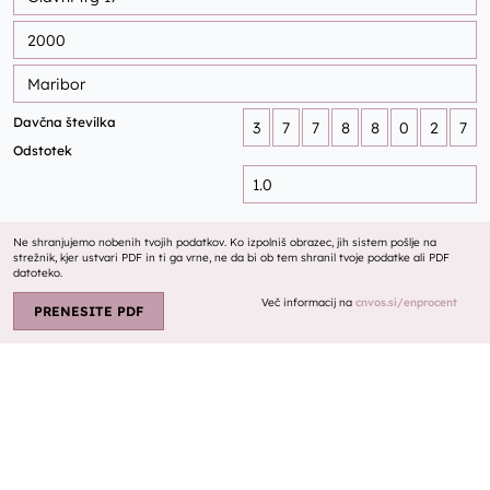
Davčna številka
Odstotek
Ne shranjujemo nobenih tvojih podatkov. Ko izpolniš obrazec, jih sistem pošlje na
strežnik, kjer ustvari PDF in ti ga vrne, ne da bi ob tem shranil tvoje podatke ali PDF
datoteko.
Več informacij na
cnvos.si/enprocent
PRENESITE PDF