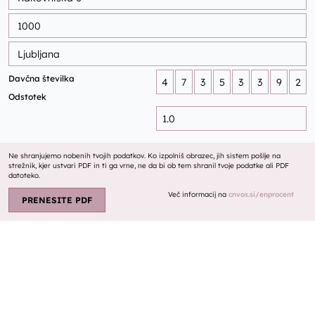
Davčna številka
Odstotek
Ne shranjujemo nobenih tvojih podatkov. Ko izpolniš obrazec, jih sistem pošlje na
strežnik, kjer ustvari PDF in ti ga vrne, ne da bi ob tem shranil tvoje podatke ali PDF
datoteko.
Več informacij na
cnvos.si/enprocent
PRENESITE PDF