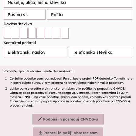
Davčna številka
Kontaktni podatki
Ko boste izpolnili obrazec, imate dve možnosti:
Če želite podatke sami posredovati Fursu, boste prejeli PDF datoteko. To natisnete
in posredujete Fursu. V tem primeru ne shranjujemo nobenih vaših podatkov.
Lahko pa vse uredite elektronsko ter tiskanje in pošiljanje prepustite CNVOS.
Obrazce bodo posredovali Fursu vsakega 28. v mesecu, razen decembra že 20. v
mesecu. CNVOS bo vaše podatke izbrisal dan po tem, ko bodo vaš obrazec poslali
Fursu. Več o splošnih pogojih uporabe in obdelavi osebnih podatkov pri CNVOS si
preberite
tukaj
.
Podpiši in posreduj CNVOS-u
Prenesi in pošlji obrazec sam