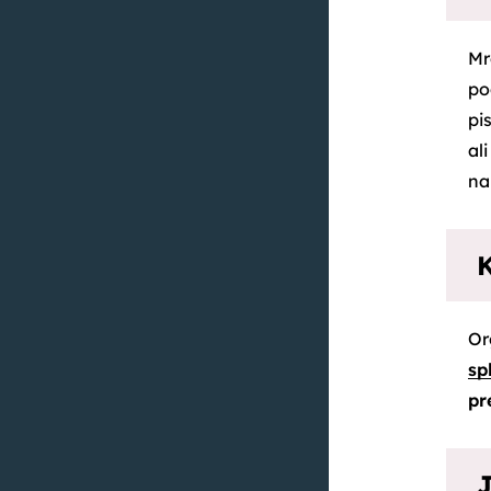
Mr
po
pi
al
n
K
Or
sp
pr
J