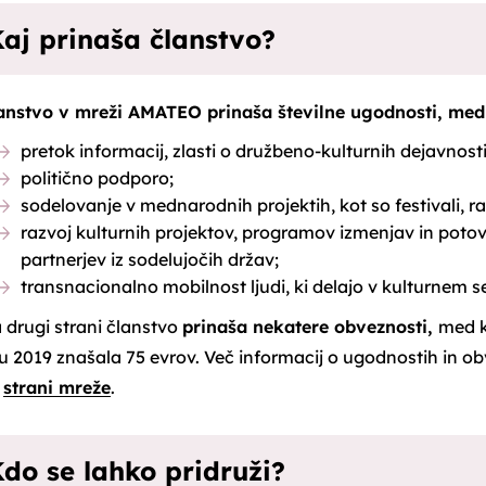
aj prinaša članstvo?
anstvo v mreži AMATEO prinaša številne ugodnosti, med
pretok informacij, zlasti o družbeno-kulturnih dejavnosti
politično podporo;
sodelovanje v mednarodnih projektih, kot so festivali, r
razvoj kulturnih projektov, programov izmenjav in potov
partnerjev iz sodelujočih držav;
transnacionalno mobilnost ljudi, ki delajo v kulturnem s
 drugi strani članstvo
prinaša nekatere obveznosti,
med k
tu 2019 znašala 75 evrov. Več informacij o ugodnostih in obv
a
strani mreže
.
do se lahko pridruži?