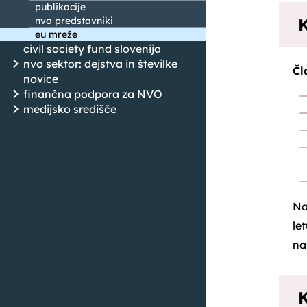
publikacije
K
nvo predstavniki
eu mreže
civil society fund slovenija
nvo sektor: dejstva in številke
Čl
novice
finančna podpora za NVO
medijsko središče
Na
le
n
K