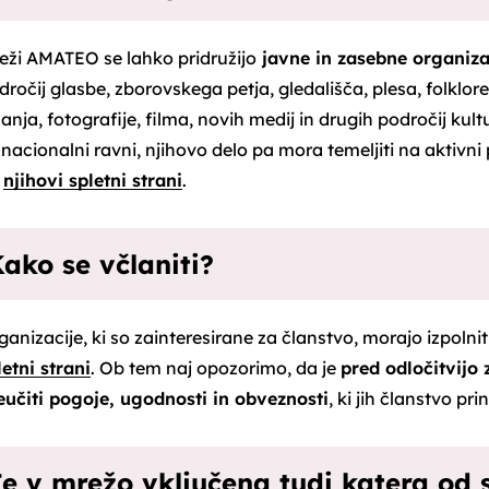
eži AMATEO se lahko pridružijo
javne in zasebne organiza
dročij glasbe, zborovskega petja, gledališča, plesa, folklor
sanja, fotografije, filma, novih medij in drugih področij kult
i nacionalni ravni, njihovo delo pa mora temeljiti na aktivni
a
njihovi spletni strani
.
ako se včlaniti?
ganizacije, ki so zainteresirane za članstvo, morajo izpolnit
letni strani
. Ob tem naj opozorimo, da je
pred odločitvijo 
eučiti pogoje, ugodnosti in obveznosti
, ki jih članstvo pri
e v mrežo vključena tudi katera od