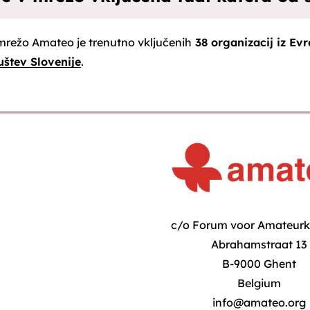
mrežo Amateo je trenutno vključenih
38 organizacij iz Ev
uštev Slovenije
.
c/o Forum voor Amateur
Abrahamstraat 13
B-9000 Ghent
Belgium
info@amateo.org