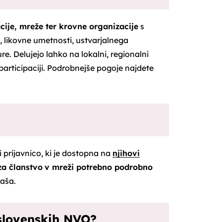
cije, mreže ter krovne organizacije
s
e, likovne umetnosti, ustvarjalnega
ure. Delujejo lahko na lokalni, regionalni
 participaciji. Podrobnejše pogoje najdete
i prijavnico, ki je dostopna na
njihovi
za članstvo
v mreži potrebno podrobno
naša.
 slovenskih NVO?