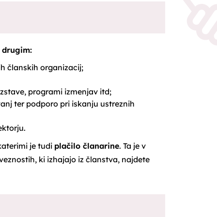
 drugim:
h članskih organizacij;
azstave, programi izmenjav itd;
anj ter podporo pri iskanju ustreznih
ektorju.
aterimi je tudi
plačilo članarine
. Ta je v
eznostih, ki izhajajo iz članstva, najdete