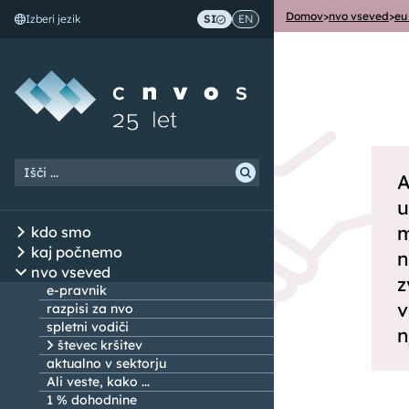
Domov
>
nvo vseved
>
eu
Izberi jezik
SI
EN
Skoči na vsebino
A
u
m
kdo smo
kaj počnemo
n
nvo vseved
z
e-pravnik
v
razpisi za nvo
spletni vodiči
n
števec kršitev
aktualno v sektorju
Ali veste, kako ...
1 % dohodnine