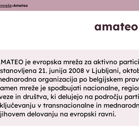
 mreže
>
Amateo
amateo
MATEO je evropska mreža za aktivno participac
stanovljena 21. junija 2008 v Ljubljani, okto
ednarodna organizacija po belgijskem pravu
amen mreže je spodbujati nacionalne, region
veze in društva, ki delujejo na področju part
ključevanju v transnacionalne in mednarodne 
jihovem delovanju na evropski ravni.