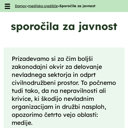
Domov
>
medijsko središče
>
Sporočila za javnost
Skoči na vsebino
sporočila za javnost
Prizadevamo si za čim boljši
zakonodajni okvir za delovanje
nevladnega sektorja in odprt
civilnodružbeni prostor. To počnemo
tudi tako, da na nepravilnosti ali
krivice, ki škodijo nevladnim
organizacijam in družbi nasploh,
opozorimo četrto vejo oblasti:
medije.