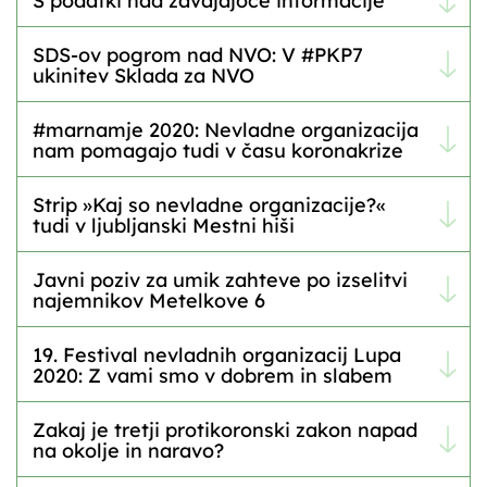
S podatki nad zavajajoče informacije
SDS-ov pogrom nad NVO: V #PKP7
ukinitev Sklada za NVO
#marnamje 2020: Nevladne organizacija
nam pomagajo tudi v času koronakrize
Strip »Kaj so nevladne organizacije?«
tudi v ljubljanski Mestni hiši
Javni poziv za umik zahteve po izselitvi
najemnikov Metelkove 6
19. Festival nevladnih organizacij Lupa
2020: Z vami smo v dobrem in slabem
Zakaj je tretji protikoronski zakon napad
na okolje in naravo?