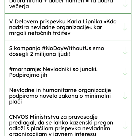
Dobra hrana + dober namen = Ta dobra
večerja
V Delovem prispevku Karla Lipnika »Kdo
nadzira nevladne organizacije« kar
mrgoli netočnih trditev
S kampanjo #NoDayWithoutUs smo
dosegli 2 milijona ljudi!
#marnamje: Nevladniki so junaki.
Podpirajmo jih
Nevladne in humanitarne organizacije
podpiramo novelo zakona o minimalni
plači
CNVOS Ministrstvu za pravosodje
predlagal, da se lahko kazenski pregon
odloži s plačilom prispevka nevladnim
organizacijam v javnem interesu