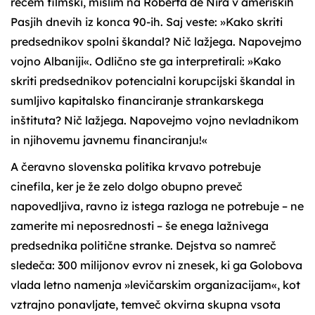
rečem filmski, mislim na Roberta de Nira v ameriških
Pasjih dnevih iz konca 90-ih. Saj veste: »Kako skriti
predsednikov spolni škandal? Nič lažjega. Napovejmo
vojno Albaniji«. Odlično ste ga interpretirali: »Kako
skriti predsednikov potencialni korupcijski škandal in
sumljivo kapitalsko financiranje strankarskega
inštituta? Nič lažjega. Napovejmo vojno nevladnikom
in njihovemu javnemu financiranju!«
A čeravno slovenska politika krvavo potrebuje
cinefila, ker je že zelo dolgo obupno preveč
napovedljiva, ravno iz istega razloga ne potrebuje – ne
zamerite mi neposrednosti – še enega lažnivega
predsednika politične stranke. Dejstva so namreč
sledeča: 300 milijonov evrov ni znesek, ki ga Golobova
vlada letno namenja »levičarskim organizacijam«, kot
vztrajno ponavljate, temveč okvirna skupna vsota