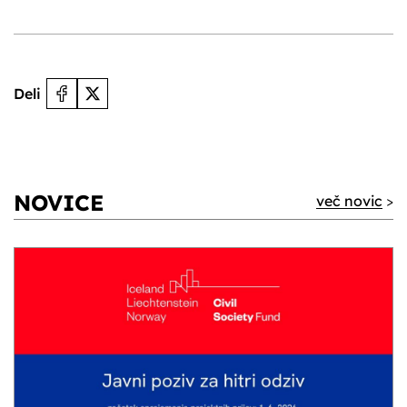
Deli
NOVICE
več novic
>