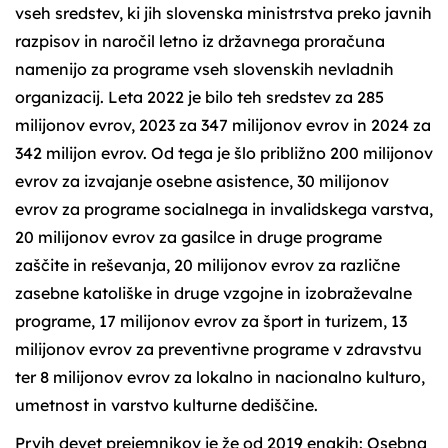
vseh sredstev, ki jih slovenska ministrstva preko javnih
razpisov in naročil letno iz državnega proračuna
namenijo za programe vseh slovenskih nevladnih
organizacij. Leta 2022 je bilo teh sredstev za 285
milijonov evrov, 2023 za 347 milijonov evrov in 2024 za
342 milijon evrov. Od tega je šlo približno 200 milijonov
evrov za izvajanje osebne asistence, 30 milijonov
evrov za programe socialnega in invalidskega varstva,
20 milijonov evrov za gasilce in druge programe
zaščite in reševanja, 20 milijonov evrov za različne
zasebne katoliške in druge vzgojne in izobraževalne
programe, 17 milijonov evrov za šport in turizem, 13
milijonov evrov za preventivne programe v zdravstvu
ter 8 milijonov evrov za lokalno in nacionalno kulturo,
umetnost in varstvo kulturne dediščine.
Prvih devet prejemnikov je že od 2019 enakih: Osebna