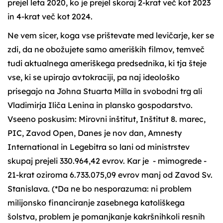
prejel leta 2020, ko je prejel skoraj 2-krat več kot 2023
in 4-krat več kot 2024.
Ne vem sicer, koga vse prištevate med levičarje, ker se
zdi, da ne obožujete samo ameriških filmov, temveč
tudi aktualnega ameriškega predsednika, ki tja šteje
vse, ki se upirajo avtokraciji, pa naj ideološko
prisegajo na Johna Stuarta Milla in svobodni trg ali
Vladimirja Iliča Lenina in plansko gospodarstvo.
Vseeno poskusim: Mirovni inštitut, Inštitut 8. marec,
PIC, Zavod Open, Danes je nov dan, Amnesty
International in Legebitra so lani od ministrstev
skupaj prejeli 330.964,42 evrov. Kar je - mimogrede -
21-krat oziroma 6.733.075,09 evrov manj od Zavod Sv.
Stanislava. (*Da ne bo nesporazuma: ni problem
milijonsko financiranje zasebnega katoliškega
šolstva, problem je pomanjkanje kakršnihkoli resnih