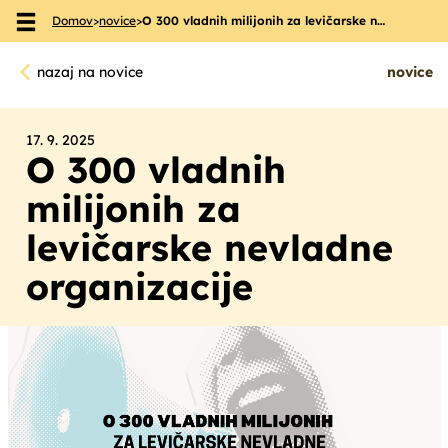
Domov
>
novice
>
O 300 vladnih milijonih za levičarske n…
Skoči na vsebino
nazaj na novice
novice
17. 9. 2025
O 300 vladnih
milijonih za
levičarske nevladne
organizacije