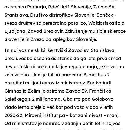
asistenca Pomurja, Rdeči križ Slovenije, Zavod Sv.
Stanislava, Društvo distrofikov Slovenije, Sonček -
zveza društev za cerebralno paralizo, Waldorfska šola
Ljubljana, Zavod Brez ovir, Združenje multiple skleroze
Slovenije in Zveza paraplegikov Slovenije.
In naj vas ne skrbi, šentviški Zavod sv. Stanislava,
pred uvedbo osebne asistence dolga leta prvak med
nevladniškimi prejemniki javnega denarja, je še vedno
zelo visoko – lani je bil na primer na 3. mestu s 7
prejetimi milijoni evrov iz ministrstev. Enako tudi
Gimnazija Želimlje oziroma Zavod Sv. Frančiška
Saleškega z 2 milijonoma. Oba sta pod Golobovo
vlado letno prejela več kot pod vašo vlado v letih
2020-22. Mirovni inštitut pa – kot zanimivost – manj.
Od ministrstev je namreč v zadnjih petih letih največ