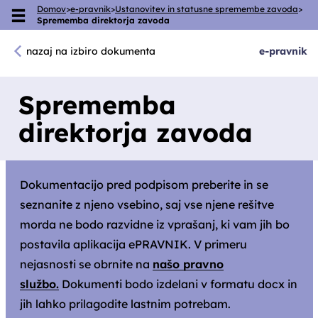
Domov
>
e-pravnik
>
Ustanovitev in statusne spremembe zavoda
>
Skoči na vsebino
Sprememba direktorja zavoda
nazaj na izbiro dokumenta
e
-pravnik
Sprememba
direktorja zavoda
Dokumentacijo pred podpisom preberite in se
seznanite z njeno vsebino, saj vse njene rešitve
morda ne bodo razvidne iz vprašanj, ki vam jih bo
postavila aplikacija ePRAVNIK. V primeru
nejasnosti se obrnite na
našo pravno
službo.
Dokumenti bodo izdelani v formatu docx in
jih lahko prilagodite lastnim potrebam.