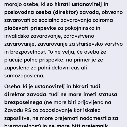
morajo osebe, ki
so hkrati ustanovitelj in
poslovodna oseba (direktor) zavoda
, obvezno
zavarovati za socialna zavarovanja oziroma
plačevati prispevke
za pokojninsko in
invalidsko zavarovanje, zdravstveno
zavarovanje, zavarovanje za starševsko varstvo
in brezposelnost. To ne velja, če oseba že
plačuje polne prispevke, na primer je že
zaposlena za polni delovni čas ali
samozaposlena.
Oseba, ki je
ustanovitelj in hkrati tudi
direktor zavoda
, tudi
ne more imeti statusa
brezposelnega
(ne more biti prijavljena na
Zavodu RS za zaposlovanje kot iskalec
zaposlitve, ne more prejemati nadomestila za
brezposelnost) in
ne more biti prejemnik