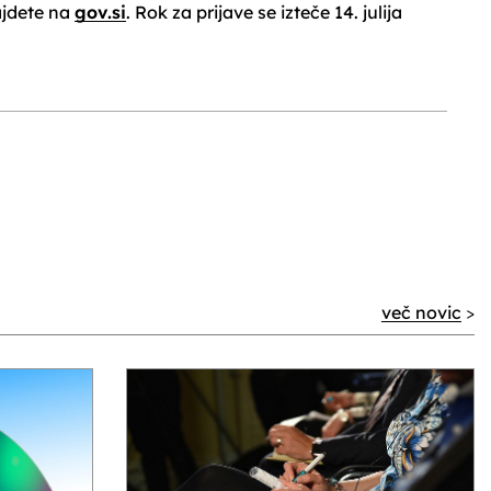
ajdete na
gov.si
. Rok za prijave se izteče 14. julija
več novic
>