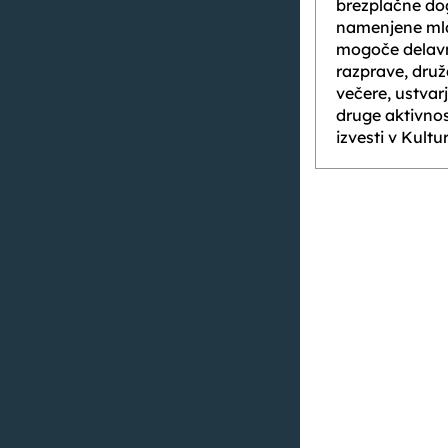
brezplačne dog
namenjene mlad
mogoče delavn
razprave, druž
večere, ustvar
druge aktivnost
izvesti v Kult