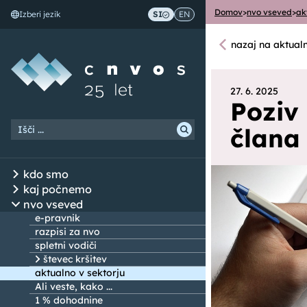
Domov
>
nvo vseved
>
ak
Izberi jezik
SI
EN
Skoči na vsebino
nazaj na aktual
27. 6. 2025
Poziv
člana
kdo smo
kaj počnemo
nvo vseved
e-pravnik
razpisi za nvo
spletni vodiči
števec kršitev
aktualno v sektorju
Ali veste, kako ...
1 % dohodnine