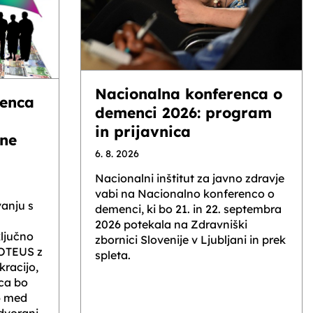
Nacionalna konferenca o
enca
demenci 2026: program
in prijavnica
lne
6. 8. 2026
Nacionalni inštitut za javno zdravje
vabi na Nacionalno konferenco o
anju s
demenci, ki bo 21. in 22. septembra
2026 potekala na Zdravniški
ljučno
zbornici Slovenije v Ljubljani in prek
ROTEUS z
spleta.
racijo,
ca bo
6 med