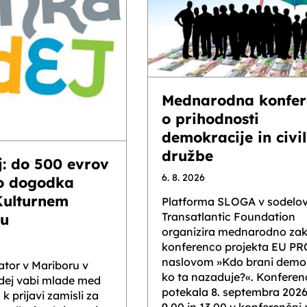
Mednarodna konfer
o prihodnosti
demokracije in civi
družbe
j: do 500 evrov
6. 8. 2026
o dogodka
Kulturnem
Platforma SLOGA v sodelov
Transatlantic Foundation
ju
organizira mednarodno zak
konferenco projekta EU P
naslovom »Kdo brani demok
ator v Mariboru v
ko ta nazaduje?«. Konferen
idej vabi mlade med
potekala 8. septembra 202
 k prijavi zamisli za