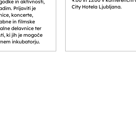
9.00 in 13.00 v konferenčni
odke in aktivnosti,
City Hotela Ljubljana.
im. Prijaviti je
ice, koncerte,
abne in filmske
jalne delavnice ter
i, ki jih je mogoče
urnem inkubatorju.