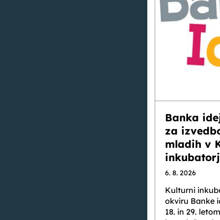
Banka ide
za izvedb
mladih v 
inkubator
6. 8. 2026
Kulturni inkub
okviru Banke 
18. in 29. letom