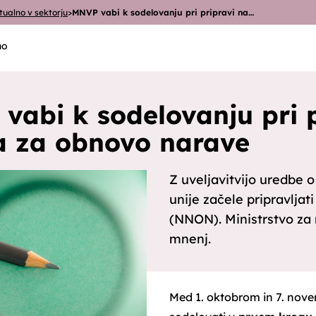
tualno v sektorju
>
MNVP vabi k sodelovanju pri pripravi na…
no
vabi k sodelovanju pri 
a za obnovo narave
Z uveljavitvijo uredbe 
unije začele pripravlja
(NNON). Ministrstvo za 
mnenj.
Med 1. oktobrom in 7. nove