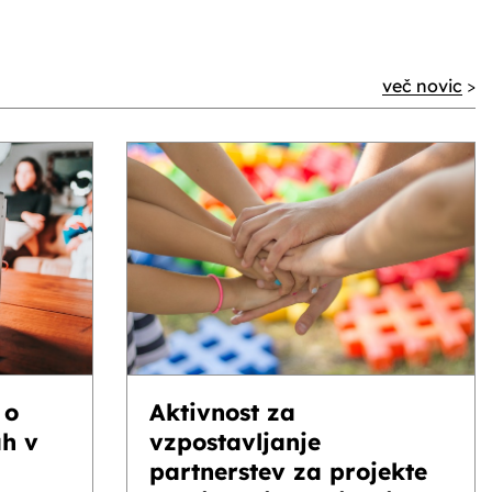
več novic
>
 o
Aktivnost za
ah v
vzpostavljanje
partnerstev za projekte