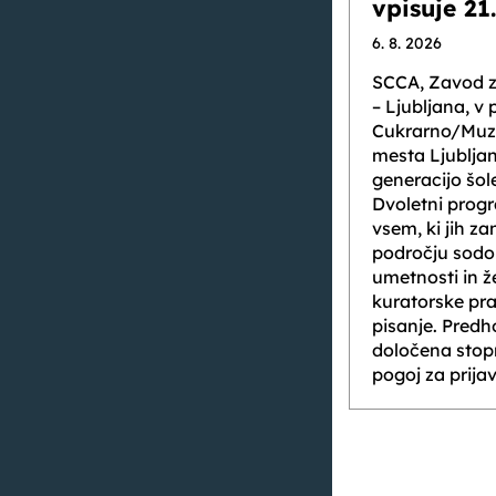
vpisuje 21
6. 8. 2026
SCCA, Zavod 
– Ljubljana, v 
Cukrarno/Muze
mesta Ljubljan
generacijo šol
Dvoletni prog
vsem, ki jih z
področju sodo
umetnosti in že
kuratorske prak
pisanje. Predh
določena stop
pogoj za prija