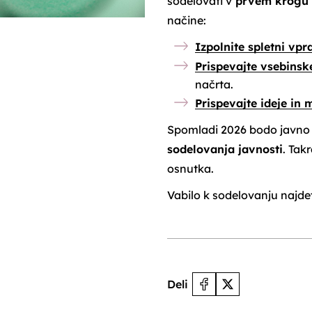
sodelovati v
prvem krogu v
načine:
Izpolnite spletni vpr
Prispevajte vsebins
načrta.
Prispevajte ideje in
Spomladi 2026 bodo javno 
sodelovanja javnosti
. Tak
osnutka.
Vabilo k sodelovanju najd
Deli