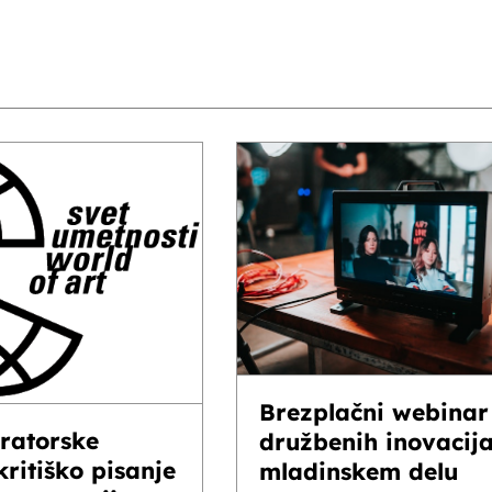
Brezplačni webinar
uratorske
družbenih inovacij
kritiško pisanje
mladinskem delu