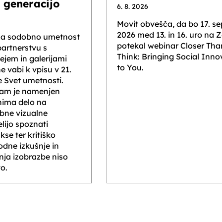
. generacijo
6. 8. 2026
Movit obvešča, da bo 17. s
2026 med 13. in 16. uro na
za sodobno umetnost
potekal webinar Closer Th
partnerstvu s
Think: Bringing Social Inno
jem in galerijami
to You.
e vabi k vpisu v 21.
e Svet umetnosti.
ram je namenjen
anima delo na
bne vizualne
lijo spoznati
se ter kritiško
odne izkušnje in
nja izobrazbe niso
vo.