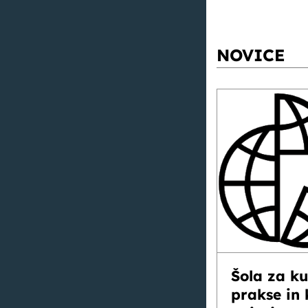
NOVICE
Šola za k
prakse in 