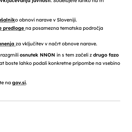
ključevanja javnosti
. Sodelujete lahko na tri
ašalnik
o obnovi narave v Sloveniji.
ke predloge
na posamezna tematska področja
 mnenja
za vključitev v načrt obnove narave.
razgrnili
osnutek NNON
in s tem začeli z
drugo fazo
rat boste lahko podali konkretne pripombe na vsebino
ete na
gov.si
.