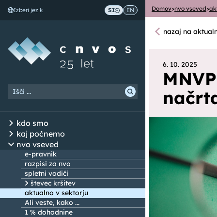
Domov
>
nvo vseved
>
ak
Izberi jezik
SI
EN
Skoči na vsebino
nazaj na aktual
6. 10. 2025
MNVP 
načrt
kdo smo
kaj počnemo
nvo vseved
e-pravnik
razpisi za nvo
spletni vodiči
števec kršitev
aktualno v sektorju
Ali veste, kako ...
1 % dohodnine