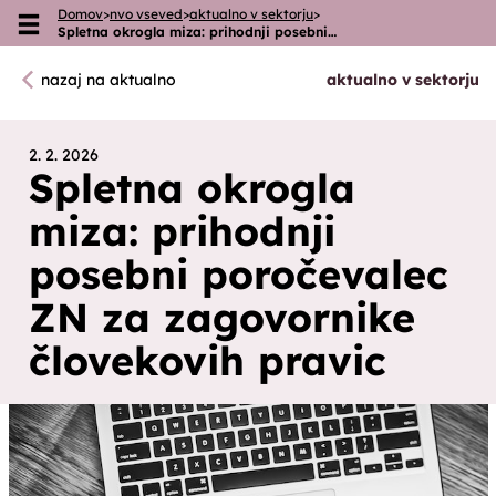
Domov
>
nvo vseved
>
aktualno v sektorju
>
Skoči na vsebino
Spletna okrogla miza: prihodnji posebni…
nazaj na aktualno
aktualno v sektorju
2. 2. 2026
Spletna okrogla
miza: prihodnji
posebni poročevalec
ZN za zagovornike
človekovih pravic