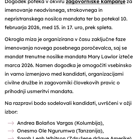
Dogodek poteka v okviru
zagovorniške kampanje
za
imenovanje neodvisnega, strokovnega in
nepristranskega nosilca mandata ter bo potekal 10.
februarja 2026, med 15. in 17. uro, prek spleta.
Okrogla miza je organizirana v času zaključne faze
imenovanja novega posebnega poročevalca, saj se
mandat trenutne nosilke mandata Mary Lawlor izteče
marca 2026. Namen dogodka je omogočiti vsebinsko
in varno izmenjavo med kandidati, organizacijami
civilne družbe in zagovorniki človekovih pravic o
prihodnji usmeritvi mandata.
Na razpravi bodo sodelovali kandidati, uvrščeni v ožji
izbor:
Andrea Bolaños Vargas (Kolumbija),
Onesmo Ole Ngurumwa (Tanzanija),
Sarah Leah Whitson (Združene države Amerike).