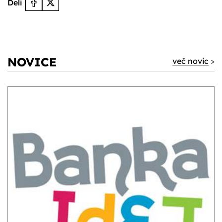
Deli
NOVICE
več novic
>