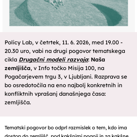
Policy Lab, v četrtek, 11. 6. 2026, med 19.00 -
20.30 uro, vabi na drugi pogovor tematskega
cikla
Drugačni modeli razvoja
:
Naša
zemljišča
, v Info točko Misija 100, na
Pogačarjevem trgu 3, v Ljubljani. Razprava se
bo osredotočila na eno najbolj konkretnih in
konfliktnih vprašanj današnjega časa:
zemljišča.
Tematski pogovor bo odprl razmislek o tem, kdo ima
dostop do zemljišč, pod kakšnimi pogoji in za kakšne