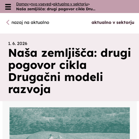
Domov
>
nvo vseved
>
aktualno v sektorju
>
Skoči na vsebino
Naša zemljišča: drugi pogovor cikla Dru…
nazaj na aktualno
aktualno v sektorju
1. 6. 2026
Naša zemljišča: drugi
pogovor cikla
Drugačni modeli
razvoja