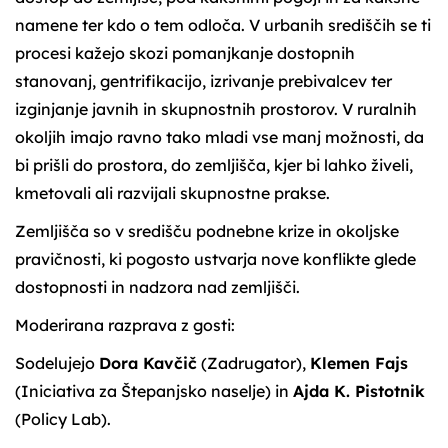
namene ter kdo o tem odloča. V urbanih središčih se ti
procesi kažejo skozi pomanjkanje dostopnih
stanovanj, gentrifikacijo, izrivanje prebivalcev ter
izginjanje javnih in skupnostnih prostorov. V ruralnih
okoljih imajo ravno tako mladi vse manj možnosti, da
bi prišli do prostora, do zemljišča, kjer bi lahko živeli,
kmetovali ali razvijali skupnostne prakse.
Zemljišča so v središču podnebne krize in okoljske
pravičnosti, ki pogosto ustvarja nove konflikte glede
dostopnosti in nadzora nad zemljišči.
Moderirana razprava z gosti:
Sodelujejo
Dora Kavčič
(Zadrugator),
Klemen Fajs
(Iniciativa za Štepanjsko naselje) in
Ajda K. Pistotnik
(Policy Lab).