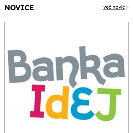
NOVICE
več novic
>