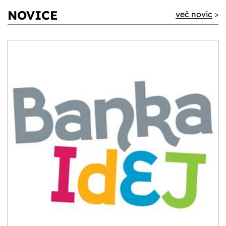
NOVICE
več novic
>