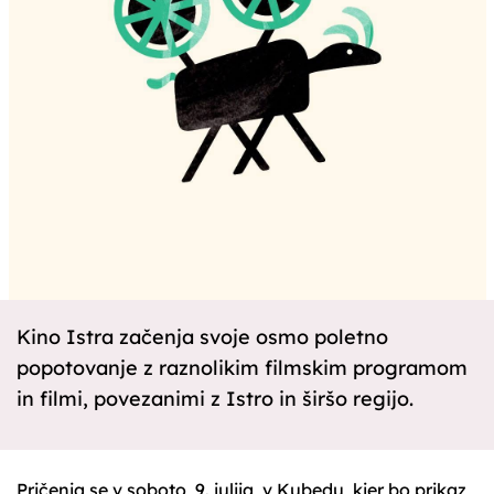
Kino Istra začenja svoje osmo poletno
popotovanje z raznolikim filmskim programom
in filmi, povezanimi z Istro in širšo regijo.
Pričenja se v soboto, 9. julija, v Kubedu, kjer bo prikaz