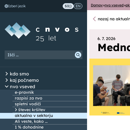
Domov
>
nvo vseved
>
ak
Izberi jezik
SI
EN
Skoči na vsebino
nazaj na aktual
6. 7. 2026
Medna
kdo smo
kaj počnemo
nvo vseved
e-pravnik
razpisi za nvo
spletni vodiči
števec kršitev
aktualno v sektorju
Ali veste, kako ...
1 % dohodnine