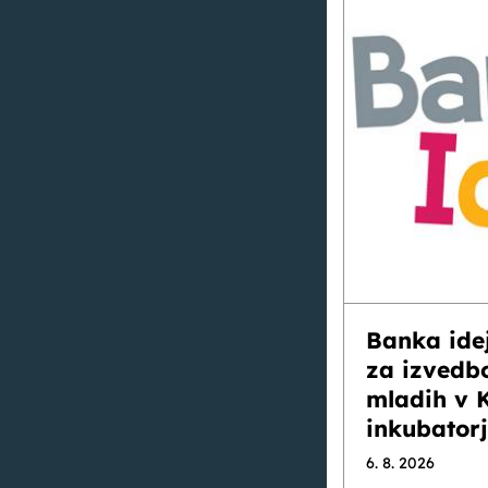
Banka ide
za izvedb
mladih v 
inkubator
6. 8. 2026