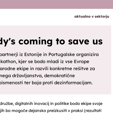
aktualno v sektorju
y's coming to save us
artnerji iz Estonije in Portugalske organizira
kathon, kjer se bodo mladi iz vse Evrope
rodne ekipe in razvili konkretne rešitve za
vnega državljanstva, demokratične
 pismenosti ter boja proti dezinformacijam.
 družbe, digitalnih inovacij in politike bodo ekipe svoje
 jih bo mogoče dejansko preizkusiti v praksi (rezultati