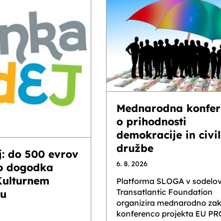
Mednarodna konfer
o prihodnosti
demokracije in civi
družbe
j: do 500 evrov
6. 8. 2026
o dogodka
Kulturnem
Platforma SLOGA v sodelov
Transatlantic Foundation
ju
organizira mednarodno zak
konferenco projekta EU P