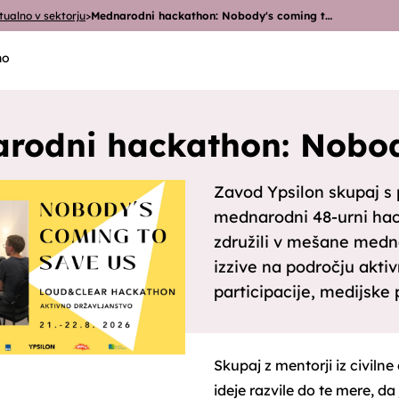
tualno v sektorju
>
Mednarodni hackathon: Nobody's coming t…
no
rodni hackathon: Nobod
Zavod Ypsilon skupaj s p
mednarodni 48-urni hac
združili v mešane medna
izzive na področju akti
participacije, medijske
Skupaj z mentorji iz civilne
ideje razvile do te mere, da