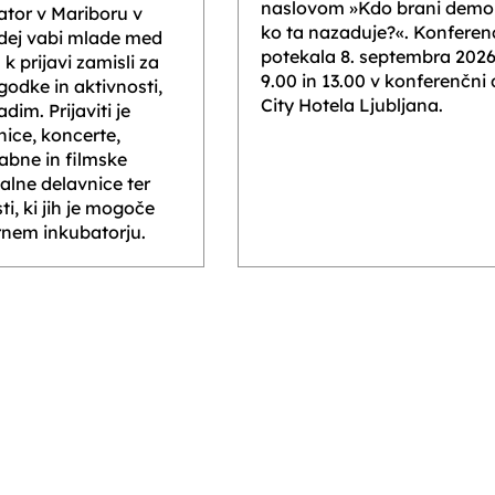
naslovom »Kdo brani demok
ator v Mariboru v
ko ta nazaduje?«. Konferen
idej vabi mlade med
potekala 8. septembra 202
 k prijavi zamisli za
9.00 in 13.00 v konferenčni
odke in aktivnosti,
City Hotela Ljubljana.
im. Prijaviti je
ice, koncerte,
abne in filmske
jalne delavnice ter
i, ki jih je mogoče
urnem inkubatorju.