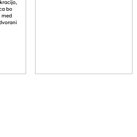
racijo,
ca bo
6 med
 dvorani