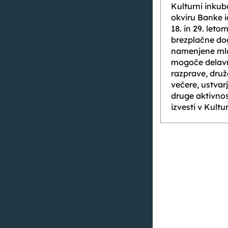
Kulturni inkub
okviru Banke 
18. in 29. letom
brezplačne dog
namenjene mlad
mogoče delavn
razprave, druž
večere, ustvar
druge aktivnost
izvesti v Kult