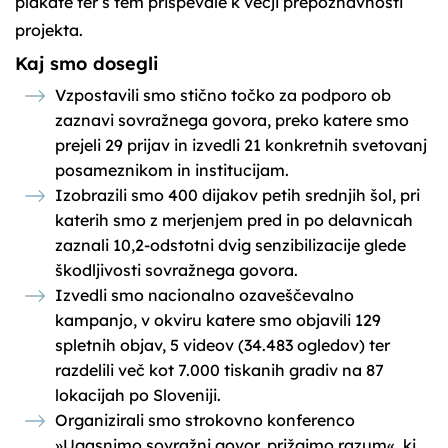
plakate ter s tem prispevale k večji prepoznavnosti
projekta.
Kaj smo dosegli
Vzpostavili smo stično točko za podporo ob
zaznavi sovražnega govora, preko katere smo
prejeli 29 prijav in izvedli 21 konkretnih svetovanj
posameznikom in institucijam.
Izobrazili smo 400 dijakov petih srednjih šol, pri
katerih smo z merjenjem pred in po delavnicah
zaznali 10,2-odstotni dvig senzibilizacije glede
škodljivosti sovražnega govora.
Izvedli smo nacionalno ozaveščevalno
kampanjo, v okviru katere smo objavili 129
spletnih objav, 5 videov (34.483 ogledov) ter
razdelili več kot 7.000 tiskanih gradiv na 87
lokacijah po Sloveniji.
Organizirali smo strokovno konferenco
»Ugasnimo sovražni govor, prižgimo razum«, ki