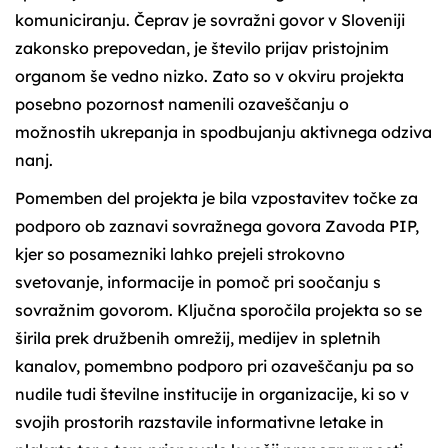
komuniciranju. Čeprav je sovražni govor v Sloveniji
zakonsko prepovedan, je število prijav pristojnim
organom še vedno nizko. Zato so v okviru projekta
posebno pozornost namenili ozaveščanju o
možnostih ukrepanja in spodbujanju aktivnega odziva
nanj.
Pomemben del projekta je bila vzpostavitev točke za
podporo ob zaznavi sovražnega govora Zavoda PIP,
kjer so posamezniki lahko prejeli strokovno
svetovanje, informacije in pomoč pri soočanju s
sovražnim govorom. Ključna sporočila projekta so se
širila prek družbenih omrežij, medijev in spletnih
kanalov, pomembno podporo pri ozaveščanju pa so
nudile tudi številne institucije in organizacije, ki so v
svojih prostorih razstavile informativne letake in