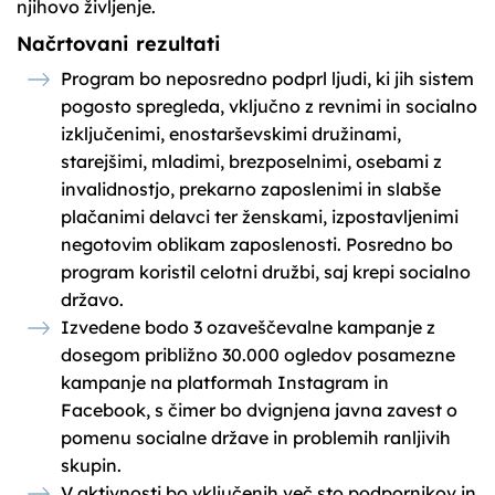
njihovo življenje.
Načrtovani rezultati
Program bo neposredno podprl ljudi, ki jih sistem
pogosto spregleda, vključno z revnimi in socialno
izključenimi, enostarševskimi družinami,
starejšimi, mladimi, brezposelnimi, osebami z
invalidnostjo, prekarno zaposlenimi in slabše
plačanimi delavci ter ženskami, izpostavljenimi
negotovim oblikam zaposlenosti. Posredno bo
program koristil celotni družbi, saj krepi socialno
državo.
Izvedene bodo 3 ozaveščevalne kampanje z
dosegom približno 30.000 ogledov posamezne
kampanje na platformah Instagram in
Facebook, s čimer bo dvignjena javna zavest o
pomenu socialne države in problemih ranljivih
skupin.
V aktivnosti bo vključenih več sto podpornikov in