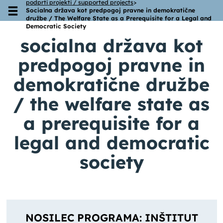
podprti projekti / supported projects
>
Socialna država kot predpogoj pravne in demokratične
Skoči na vsebino
družbe / The Welfare State as a Prerequisite for a Legal and
Democratic Society
socialna država kot
predpogoj pravne in
demokratične družbe
/ the welfare state as
a prerequisite for a
legal and democratic
society
NOSILEC PROGRAMA: INŠTITUT