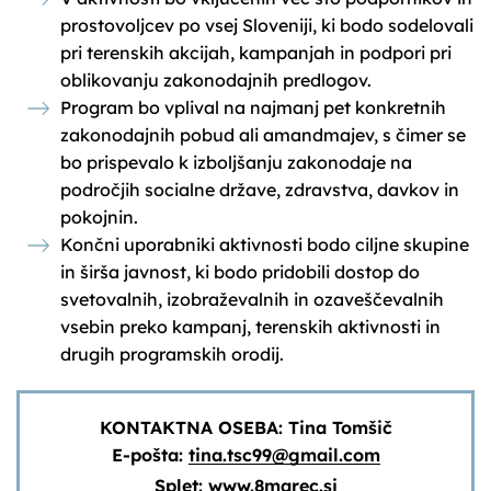
prostovoljcev po vsej Sloveniji, ki bodo sodelovali
pri terenskih akcijah, kampanjah in podpori pri
oblikovanju zakonodajnih predlogov.
Program bo vplival na najmanj pet konkretnih
zakonodajnih pobud ali amandmajev, s čimer se
bo prispevalo k izboljšanju zakonodaje na
področjih socialne države, zdravstva, davkov in
pokojnin.
Končni uporabniki aktivnosti bodo ciljne skupine
in širša javnost, ki bodo pridobili dostop do
svetovalnih, izobraževalnih in ozaveščevalnih
vsebin preko kampanj, terenskih aktivnosti in
drugih programskih orodij.
KONTAKTNA OSEBA: Tina Tomšič
E-pošta:
tina.tsc99@gmail.com
Splet:
www.8marec.si