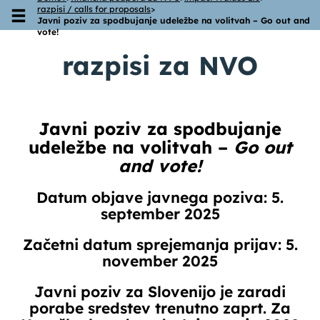
razpisi / calls for proposals
>
Skoči na vsebino
Javni poziv za spodbujanje udeležbe na volitvah – Go out and
vote!
raz
pisi za NVO
Javni poziv za spodbujanje
udeležbe na volitvah –
Go out
and vote!
Datum objave javnega poziva: 5.
september 2025
Začetni datum sprejemanja prijav: 5.
november 2025
Javni poziv za Slovenijo je zaradi
porabe sredstev trenutno zaprt. Za