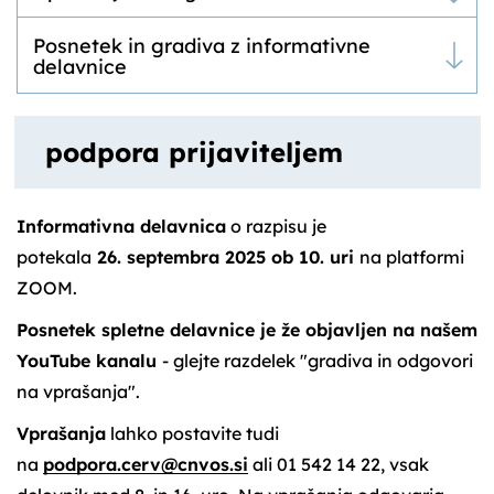
Posnetek in gradiva z informativne
delavnice
podpora prijaviteljem
Informativna delavnica
o razpisu je
potekala
26.
septembra 2025 ob 10. uri
na platformi
ZOOM.
Posnetek spletne delavnice je že objavljen na našem
YouTube kanalu
- glejte razdelek "gradiva in odgovori
na vprašanja".
Vprašanja
lahko postavite tudi
na
podpora.cerv@cnvos.si
ali 01 542 14 22, vsak