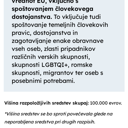
vrednot EU, vključno s
spoštovanjem človekovega
dostojanstva.
To vključuje tudi
spoštovanje temeljnih človekovih
pravic, dostojanstva in
zagotavljanje enake obravnave
vseh oseb, zlasti pripadnikov
različnih verskih skupnosti,
skupnosti LGBTQI+, romske
skupnosti, migrantov ter oseb s
posebnimi potrebami.
Višina razpoložljivih sredstev skupaj:
100.000 evrov.
*Višina sredstev se bo sproti povečevala glede na
neporabljena sredstva pri drugih razpisih.