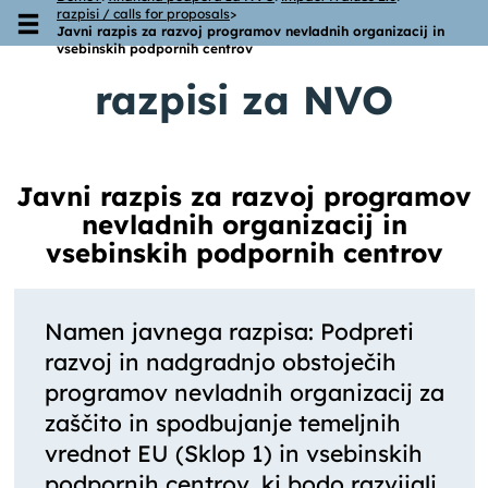
razpisi / calls for proposals
>
Skoči na vsebino
Javni razpis za razvoj programov nevladnih organizacij in
vsebinskih podpornih centrov
raz
pisi za NVO
Javni razpis za razvoj programov
nevladnih organizacij in
vsebinskih podpornih centrov
Namen javnega razpisa: Podpreti
razvoj in nadgradnjo obstoječih
programov nevladnih organizacij za
zaščito in spodbujanje temeljnih
vrednot EU (Sklop 1) in vsebinskih
podpornih centrov, ki bodo razvijali