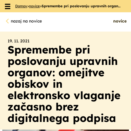
Domov
>
novice
>
Spremembe pri poslovanju upravnih organ…
Skoči na vsebino
nazaj na novice
novice
19. 11. 2021
Spremembe pri
poslovanju upravnih
organov: omejitve
obiskov in
elektronsko vlaganje
začasno brez
digitalnega podpisa