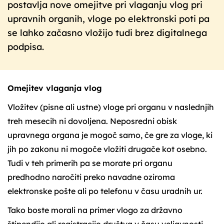
postavlja nove omejitve pri vlaganju vlog pri
upravnih organih, vloge po elektronski poti pa
se lahko začasno vložijo tudi brez digitalnega
podpisa.
Omejitev vlaganja vlog
Vložitev (pisne ali ustne) vloge pri organu v naslednjih
treh mesecih ni dovoljena. Neposredni obisk
upravnega organa je mogoč samo, če gre za vloge, ki
jih po zakonu ni mogoče vložiti drugače kot osebno.
Tudi v teh primerih pa se morate pri organu
predhodno naročiti preko navadne oziroma
elektronske pošte ali po telefonu v času uradnih ur.
Tako boste morali na primer vlogo za državno
štipendijo ali registracijo društva v času veljavnosti