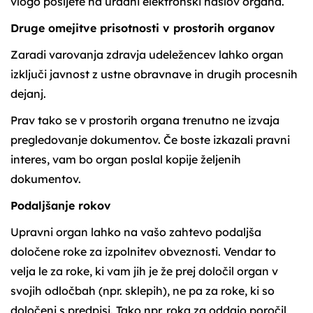
vlogo pošljete na uradni elektronski naslov organa.
Druge omejitve prisotnosti v prostorih organov
Zaradi varovanja zdravja udeležencev lahko organ
izključi javnost z ustne obravnave in drugih procesnih
dejanj.
Prav tako se v prostorih organa trenutno ne izvaja
pregledovanje dokumentov. Če boste izkazali pravni
interes, vam bo organ poslal kopije željenih
dokumentov.
Podaljšanje rokov
Upravni organ lahko na vašo zahtevo podaljša
določene roke za izpolnitev obveznosti. Vendar to
velja le za roke, ki vam jih je že prej določil organ v
svojih odločbah (npr. sklepih), ne pa za roke, ki so
določeni s predpisi. Tako npr. roka za oddajo poročil