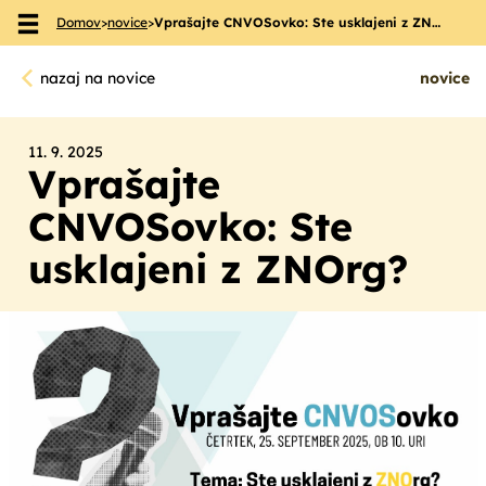
Domov
>
novice
>
Vprašajte CNVOSovko: Ste usklajeni z ZN…
Skoči na vsebino
nazaj na novice
novice
11. 9. 2025
Vprašajte
CNVOSovko: Ste
usklajeni z ZNOrg?