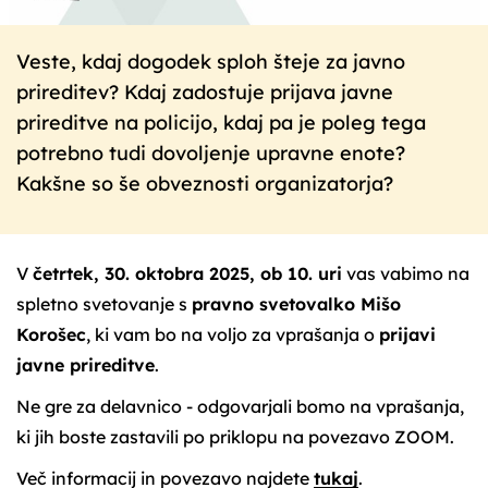
Veste, kdaj dogodek sploh šteje za javno
prireditev? Kdaj zadostuje prijava javne
prireditve na policijo, kdaj pa je poleg tega
potrebno tudi dovoljenje upravne enote?
Kakšne so še obveznosti organizatorja?
V
četrtek, 30. oktobra 2025, ob 10. uri
vas vabimo na
spletno svetovanje s
pravno svetovalko Mišo
Korošec
, ki vam bo na voljo za vprašanja o
prijavi
javne prireditve
.
Ne gre za delavnico - odgovarjali bomo na vprašanja,
ki jih boste zastavili po priklopu na povezavo ZOOM.
Več informacij in povezavo najdete
tukaj
.