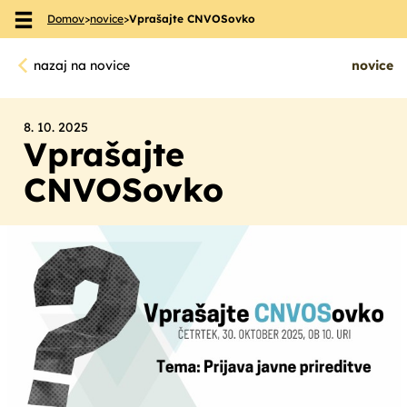
Domov
>
novice
>
Vprašajte CNVOSovko
Skoči na vsebino
nazaj na novice
novice
8. 10. 2025
Vprašajte
CNVOSovko