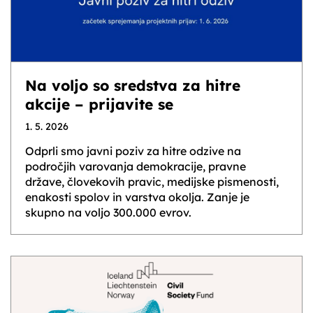
Na voljo so sredstva za hitre
akcije – prijavite se
1. 5. 2026
Odprli smo javni poziv za hitre odzive na
področjih varovanja demokracije, pravne
države, človekovih pravic, medijske pismenosti,
enakosti spolov in varstva okolja. Zanje je
skupno na voljo 300.000 evrov.