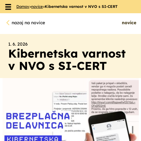
Domov
>
novice
>
Kibernetska varnost v NVO s SI-CERT
Skoči na vsebino
nazaj na novice
novice
1. 6. 2026
Kibernetska varnost
v NVO s SI-CERT