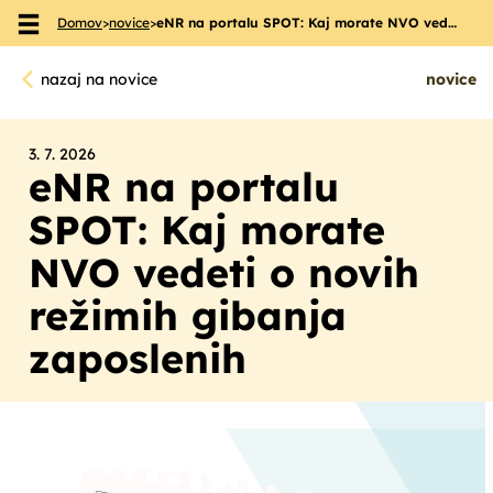
Domov
>
novice
>
eNR na portalu SPOT: Kaj morate NVO ved…
Skoči na vsebino
nazaj na novice
novice
3. 7. 2026
eNR na portalu
SPOT: Kaj morate
NVO vedeti o novih
režimih gibanja
zaposlenih