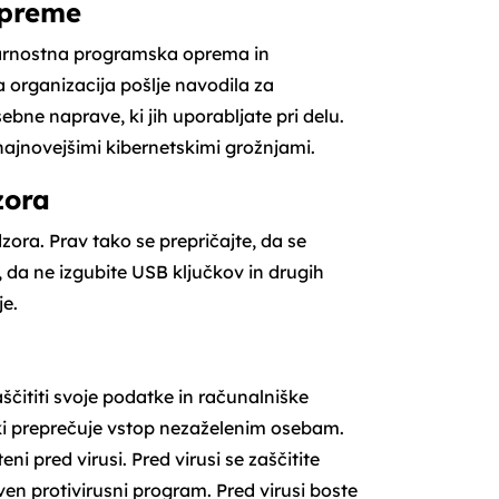
opreme
varnostna programska oprema in
 organizacija pošlje navodila za
ebne naprave, ki jih uporabljate pri delu.
jnovejšimi kibernetskimi grožnjami.
zora
zora. Prav tako se prepričajte, da se
 da ne izgubite USB ključkov in drugih
je.
aščititi svoje podatke in računalniške
ki preprečuje vstop nezaželenim osebam.
eni pred virusi. Pred virusi se zaščitite
en protivirusni program. Pred virusi boste