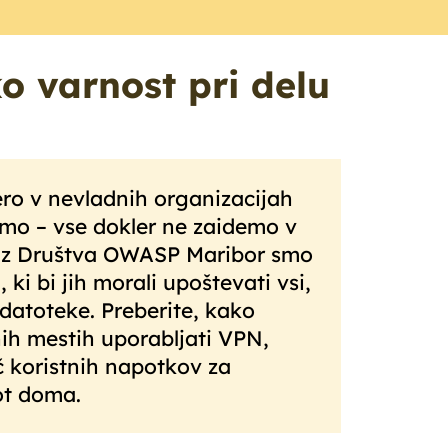
o varnost pri delu
ero v nevladnih organizacijah
mo – vse dokler ne zaidemo v
t iz Društva OWASP Maribor smo
, ki bi jih morali upoštevati vsi,
 datoteke. Preberite, kako
ih mestih uporabljati VPN,
č koristnih napotkov za
ot doma.