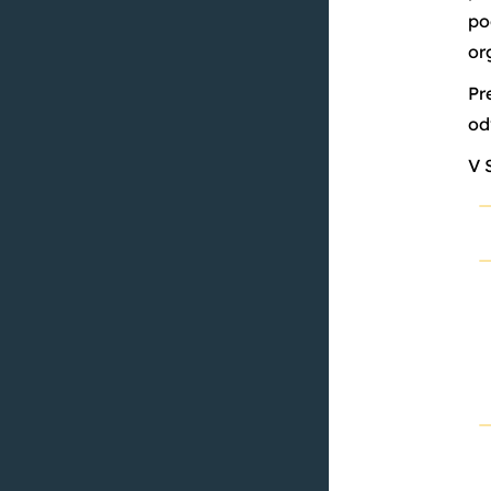
po
or
Pr
od
V 