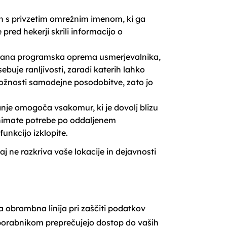
ih s privzetim omrežnim imenom, ki ga
red hekerji skrili informacijo o
lana programska oprema usmerjevalnika,
buje ranljivosti, zaradi katerih lahko
ožnosti samodejne posodobitve, zato jo
nje omogoča vsakomur, ki je dovolj blizu
e nimate potrebe po oddaljenem
unkcijo izklopite.
 ne razkriva vaše lokacije in dejavnosti
a obrambna linija pri zaščiti podatkov
porabnikom preprečujejo dostop do vaših