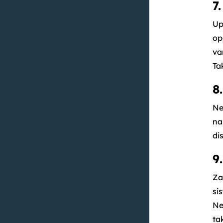
7
Up
op
va
Ta
8
Ne
na
di
9
Za
si
Ne
ta