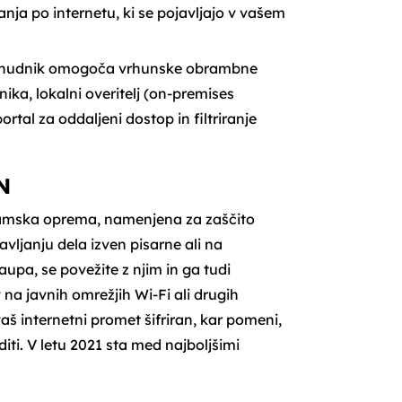
ja po internetu, ki se pojavljajo v vašem
 ponudnik omogoča vrhunske obrambne
nika, lokalni overitelj (on-premises
tal za oddaljeni dostop in filtriranje
N
amska oprema, namenjena za zaščito
vljanju dela izven pisarne ali na
pa, se povežite z njim in ga tudi
a javnih omrežjih Wi-Fi ali drugih
š internetni promet šifriran, kar pomeni,
iti. V letu 2021 sta med najboljšimi