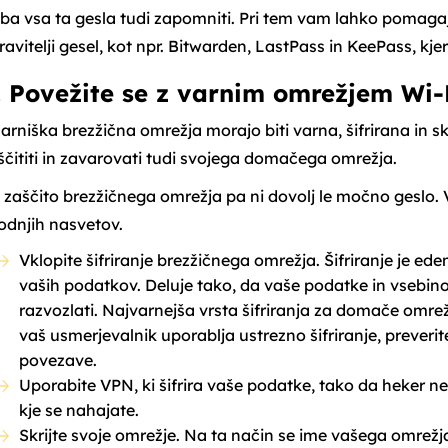
eba vsa ta gesla tudi zapomniti. Pri tem vam lahko pomagajo
ravitelji gesel, kot npr. Bitwarden, LastPass in KeePass, kje
. Povežite se z varnim omrežjem Wi-
sarniška brezžična omrežja morajo biti varna, šifrirana in sk
ščititi in zavarovati tudi svojega domačega omrežja.
 zaščito brezžičnega omrežja pa ni dovolj le močno geslo
odnjih nasvetov.
Vklopite šifriranje brezžičnega omrežja. Šifriranje je ed
vaših podatkov. Deluje tako, da vaše podatke in vsebin
razvozlati. Najvarnejša vrsta šifriranja za domače omrežje
vaš usmerjevalnik uporablja ustrezno šifriranje, preverit
povezave.
Uporabite VPN, ki šifrira vaše podatke, tako da heker ne
kje se nahajate.
Skrijte svoje omrežje. Na ta način se ime vašega omrežj