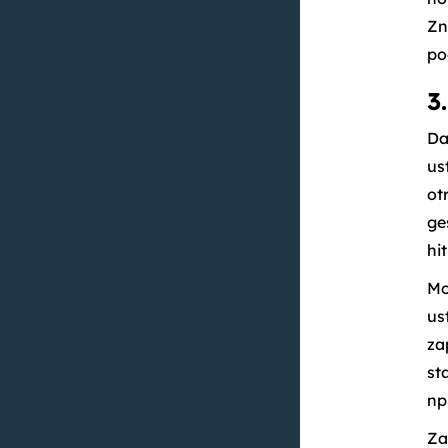
Zn
po
3
Da
us
ot
ge
hi
Mo
us
za
st
np
Za