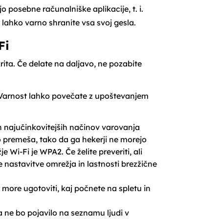
 posebne računalniške aplikacije, t. i.
r lahko varno shranite vsa svoj gesla.
Fi
rita. Če delate na daljavo, ne pozabite
. Varnost lahko povečate z upoštevanjem
en najučinkovitejših načinov varovanja
o premeša, tako da ga hekerji ne morejo
 Wi-Fi je WPA2. Če želite preveriti, ali
e nastavitve omrežja in lastnosti brezžične
 more ugotoviti, kaj počnete na spletu in
a ne bo pojavilo na seznamu ljudi v