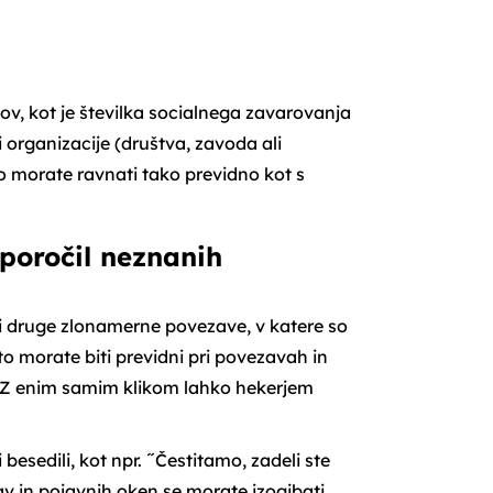
v, kot je številka socialnega zavarovanja
ki organizacije (društva, zavoda ali
no morate ravnati tako previdno kot s
sporočil neznanih
li druge zlonamerne povezave, v katere so
o morate biti previdni pri povezavah in
te. Z enim samim klikom lahko hekerjem
esedili, kot npr. ˝Čestitamo, zadeli ste
v in pojavnih oken se morate izogibati.