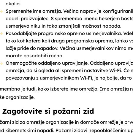
okolici.
Spremenite ime omrežja. Večina naprav je konfiguriran
dodeli proizvajalec. S spremembo imena hekerjem boste p
usmerjevalniku in tako zmanjšali možnost napada.
Posodabljajte programsko opremo usmerjevalnika. Vde
tako kot katera koli druga programska oprema, lahko vse
lažje pride do napadov. Večina usmerjevalnikov nima m
morate posodobiti ročno.
Onemogočite oddaljeno upravljanje. Oddaljeno upravlja
omrežja, da si ogleda ali spremeni nastavitve Wi-Fi. Č
povezovanju z usmerjevalnikom Wi-Fi, je najbolje, da to f
membno je tudi, kako izberete ime omrežja. Ime omrežja naj
še organizacije.
. Zagotovite si požarni zid
žarni zid za omrežje organizacije in domače omrežje je prv
ed kibernetskimi napadi. Požarni zidovi nepooblaščenim u