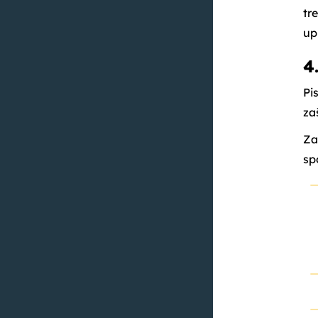
tr
up
4
Pi
za
Za
sp