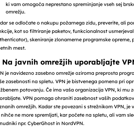
ki vam omogoča neprestano spreminjanje vseh sej brskan
omrežju.
dar se odločate o nakupu požarnega zidu, preverite, ali
nkcije, kot so filtriranje paketov, funkcionalnost usmerjeval
thenticator), skeniranje zlonamerne programske opreme, por
letnih mest.
. Na javnih omrežjih uporabljajte VP
N je navidezno zasebno omrežje oziroma preprosta progr
še zasebnosti na spletu. VPN je bistvenega pomena pri opra
užbenem potovanju. Če ima vaša organizacija VPN, ki mu zau
orabljate. VPN pomaga ohraniti zasebnost vaših podatkov n
znanih omrežjih. Kadar ste povezani s strežnikom VPN, je va
 nihče ne more spremljati, kar počete na spletu, ali vam sled
nudniki npr. CyberGhost in NordVPN.