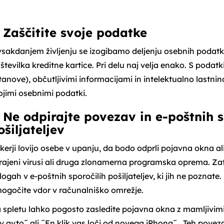
. Zaščitite svoje podatke
vsakdanjem življenju se izogibamo deljenju osebnih podatko
i številka kreditne kartice. Pri delu naj velja enako. S podat
tanove), občutljivimi informacijami in intelektualno lastni
ojimi osebnimi podatki.
. Ne odpirajte povezav in e-poštnih 
ošiljateljev
kerji lovijo osebe v upanju, da bodo odprli pojavna okna a
rajeni virusi ali druga zlonamerna programska oprema. Zat
ilogah v e-poštnih sporočilih pošiljateljev, ki jih ne pozna
ogočite vdor v računalniško omrežje.
 spletu lahko pogosto zasledite pojavna okna z mamljivimi b
v avto˝ ali ˝En klik vas loči od novega iPhona˝. Teh poveza