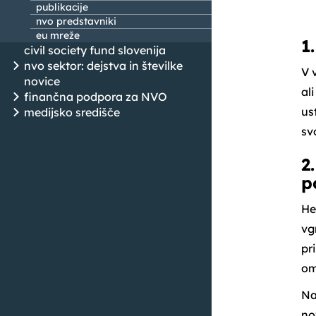
publikacije
nvo predstavniki
eu mreže
1
civil society fund slovenija
nvo sektor: dejstva in številke
V 
novice
al
finančna podpora za NVO
us
medijsko središče
sv
2
p
He
vg
pr
om
Na
no