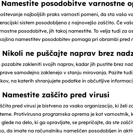
. Namestite posodobitve varnostne 
oštevanje najboljših praks varnosti pomeni, da sta vaša 
eracijski sistem posodobljena z najnovejšo zaščito. Če vaša
rnostne posodobitve, jih takoj namestite. To velja tudi za os
kojšna namestitev posodobitev pomaga pri obrambi pred na
. Nikoli ne puščajte naprav brez nad
 pozabite zakleniti svojih naprav, kadar jih pustite brez nad
prave samodejno zaklenejo v stanju mirovanja. Pazite tudi,
skov, na katerih shranjujete podatke in občutljive informaci
. Namestite zaščito pred virusi
ščita pred virusi je bistvena za vsako organizacijo, ki želi z
steme. Protivirusna programska oprema je kot varnostnik, 
 glede na delo, ki ga opravljate, se prepričajte, da ste zaščit
ko, da imate na računalniku nameščen posodobljen in aktiv