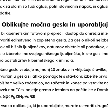
ak za alarm so tudi oglasi, polni slovničnih napak, in oglas
datke.
. Oblikujte močna gesla in uporabljaj
 bi kibernetskim tatovom preprečili dostop do omrežja in 
tvariti edinstvena in zapletena gesla. Za geslo nikoli ne iz
rok ali hišnih ljubljenčkov, datumov obletnic ali podatkov, ki 
slo izberete ime svojega hišnega ljubljenčka, ki ste ga z i
tro postali žrtev kibernetskega kriminala.
čno geslo vsebuje najmanj 10 znakov in vključuje številke, s
tvarjanju gesla si lahko pomagate s stavkom: izberite prv
pišite z veliko začetnico, na začetek in konec pa vstavite na
avek npr. ˝Čez poletje gremo z letalom na počitnice v Domi
r. 6@čPgZlNpVdR3!
 vsako aplikacijo, ki jo uporabljate, morate ustvariti druga