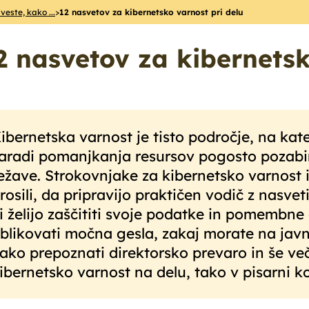
 veste, kako ...
>
12 nasvetov za kibernetsko varnost pri delu
2 nasvetov za kibernetsk
ibernetska varnost je tisto področje, na kat
aradi pomanjkanja resursov pogosto pozabi
ežave. Strokovnjake za kibernetsko varnos
rosili, da pripravijo praktičen vodič z nasveti
i želijo zaščititi svoje podatke in pomembne
blikovati močna gesla, zakaj morate na javn
ako prepoznati direktorsko prevaro in še ve
ibernetsko varnost na delu, tako v pisarni k