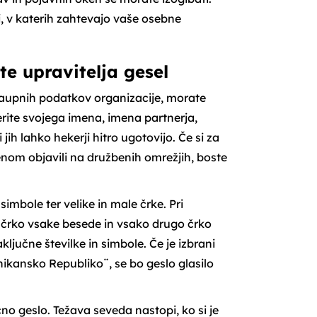
i, v katerih zahtevajo vaše osebne
te upravitelja gesel
zaupnih podatkov organizacije, morate
berite svojega imena, imena partnerja,
jih lahko hekerji hitro ugotovijo. Če si za
menom objavili na družbenih omrežjih, boste
imbole ter velike in male črke. Pri
o črko vsake besede in vsako drugo črko
ključne številke in simbole. Če je izbrani
nikansko Republiko¨, se bo geslo glasilo
čno geslo. Težava seveda nastopi, ko si je