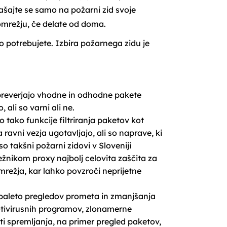
ašajte se samo na požarni zid svoje
omrežju, če delate od doma.
o potrebujete. Izbira požarnega zidu je
ov preverjajo vhodne in odhodne pakete
ali so varni ali ne.
 tako funkcije filtriranja paketov kot
 ravni vezja ugotavljajo, ali so naprave, ki
o takšni požarni zidovi v Sloveniji
ežnikom proxy najbolj celovita zaščita za
omrežja, kar lahko povzroči neprijetne
o paleto pregledov prometa in zmanjšanja
rotivirusnih programov, zlonamerne
i spremljanja, na primer pregled paketov,