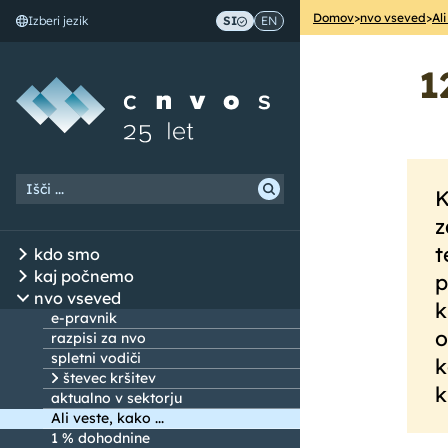
Domov
>
nvo vseved
>
Ali
Izberi jezik
SI
EN
Skoči na vsebino
1
K
z
t
kdo smo
kaj počnemo
p
nvo vseved
k
e-pravnik
o
razpisi za nvo
spletni vodiči
k
števec kršitev
k
aktualno v sektorju
Ali veste, kako ...
1 % dohodnine