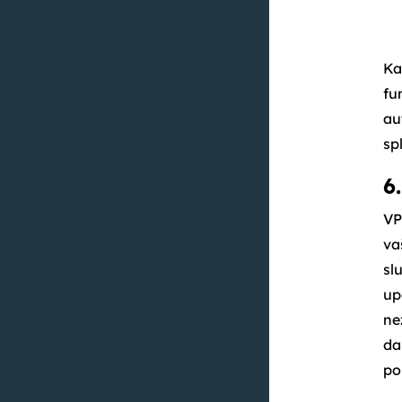
Ka
fu
au
sp
6
VP
va
sl
up
ne
da
po