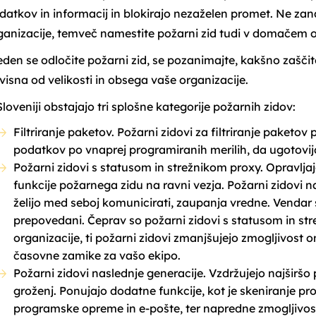
datkov in informacij in blokirajo nezaželen promet. Ne zan
ganizacije, temveč namestite požarni zid tudi v domačem 
eden se odločite požarni zid, se pozanimajte, kakšno zaščit
visna od velikosti in obsega vaše organizacije.
Sloveniji obstajajo tri splošne kategorije požarnih zidov:
Filtriranje paketov. Požarni zidovi za filtriranje paket
podatkov po vnaprej programiranih merilih, da ugotovijo, 
Požarni zidovi s statusom in strežnikom proxy. Opravljajo
funkcije požarnega zidu na ravni vezja. Požarni zidovi na
želijo med seboj komunicirati, zaupanja vredne. Vendar s
prepovedani. Čeprav so požarni zidovi s statusom in str
organizacije, ti požarni zidovi zmanjšujejo zmogljivost 
časovne zamike za vašo ekipo.
Požarni zidovi naslednje generacije. Vzdržujejo najširš
groženj. Ponujajo dodatne funkcije, kot je skeniranje p
programske opreme in e-pošte, ter napredne zmogljivost