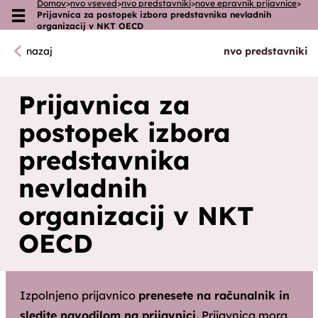
Domov
>
nvo vseved
>
nvo predstavniki
>
nove epravnik prijavnice
>
Prijavnica za postopek izbora predstavnika nevladnih
Skoči na vsebino
organizacij v NKT OECD
nazaj
nvo predstavniki
Prijavnica za
postopek izbora
predstavnika
nevladnih
organizacij v NKT
OECD
Izpolnjeno prijavnico
prenesete na računalnik in
sledite navodilom na prijavnici.
Prijavnica mora