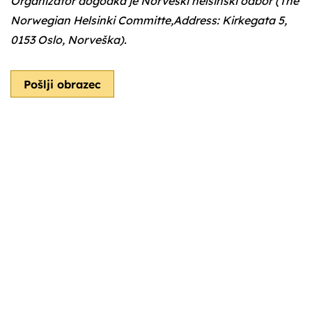
Organizator dogodka je Norveški helsinški odbor (The
Norwegian Helsinki Committe,Address: Kirkegata 5,
0153 Oslo, Norveška).
Pošlji obrazec