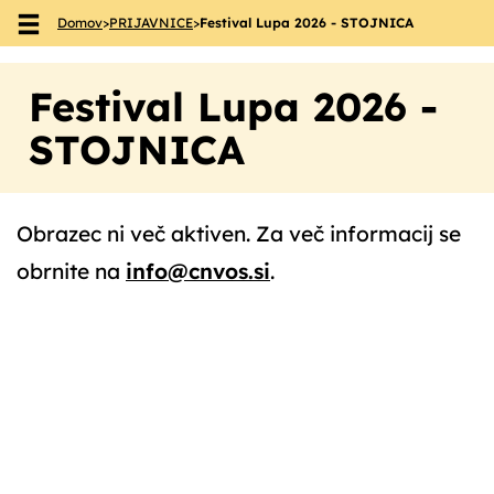
Domov
>
PRIJAVNICE
>
Festival Lupa 2026 - STOJNICA
Skoči na vsebino
Festival Lupa 2026 -
STOJNICA
Obrazec ni več aktiven. Za več informacij se
obrnite na
info@cnvos.si
.