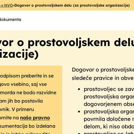
o v NVO
>
Dogovor o prostovoljskem delu (za prostovoljske organizacije)
 dokumenta
or o prostovoljskem delu
zacije)
Dogovor o prostovoljsk
odpisom preberite in se
sledeče pravice in obve
govo vsebino, saj vse
prostovoljec se zav
e morda ne bodo razvidne
prostovoljska organ
vam jih bo postavila
dogovorjenem obs
avnik. V primeru
prostovoljska orga
brnite na
našo pravno
povrnila določene 
kumentacija bo izdelana
delom, ki niso obd
prostovoljec se
lah