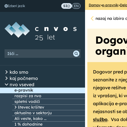
Domov
>
e-pravnik
>
Del
Izberi jezik
SI
EN
Skoči na vsebino
nazaj na izbiro
Dogov
organi
Dogovor pred p
kdo smo
kaj počnemo
seznanite z nje
nvo vseved
njegove rešitv
e-pravnik
iz vprašanj, ki 
razpisi za nvo
spletni vodiči
aplikacija e-pr
števec kršitev
nejasnosti se o
aktualno v sektorju
Ali veste, kako ...
službo
. Vsa do
1 % dohodnine