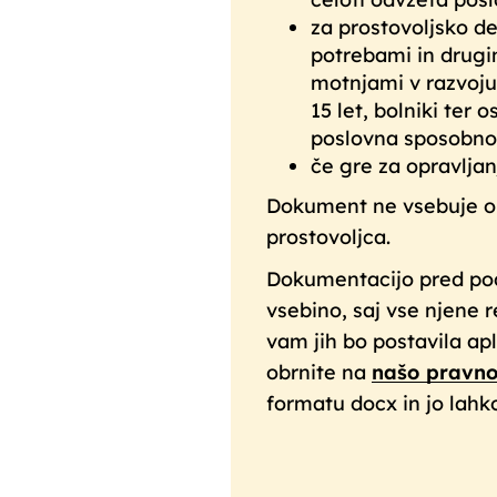
za prostovoljsko de
potrebami in drugim
motnjami v razvoju
15 let, bolniki ter o
poslovna sposobnos
če gre za opravljan
Dokument ne vsebuje ob
prostovoljca.
Dokumentacijo pred pod
vsebino, saj vse njene 
vam jih bo postavila ap
obrnite na
našo pravno
formatu docx in jo lahk