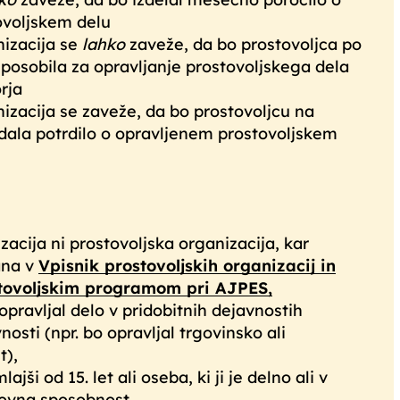
ovoljskem delu
nizacija se
lahko
zaveže, da bo prostovoljca po
sposobila za opravljanje prostovoljskega dela
rja
izacija se zaveže, da bo prostovoljcu na
dala potrdilo o opravljenem prostovoljskem
acija ni prostovoljska organizacija, kar
ana v
Vpisnik prostovoljskih organizacij in
stovoljskim programom pri AJPES,
opravljal delo v pridobitnih dejavnostih
nosti (npr. bo opravljal trgovinsko ali
t),
ajši od 15. let ali oseba, ki ji je delno ali v
lovna sposobnost,