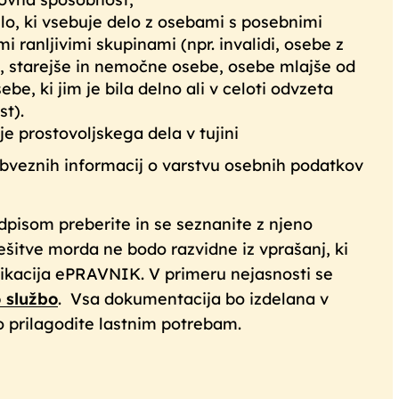
lo, ki vsebuje delo z osebami s posebnimi
i ranljivimi skupinami (npr. invalidi, osebe z
, starejše in nemočne osebe, osebe mlajše od
sebe, ki jim je bila delno ali v celoti odvzeta
t).
je prostovoljskega dela v tujini
veznih informacij o varstvu osebnih podatkov
pisom preberite in se seznanite z njeno
rešitve morda ne bodo razvidne iz vprašanj, ki
likacija ePRAVNIK. V primeru nejasnosti se
 službo
. Vsa dokumentacija bo izdelana v
o prilagodite lastnim potrebam.