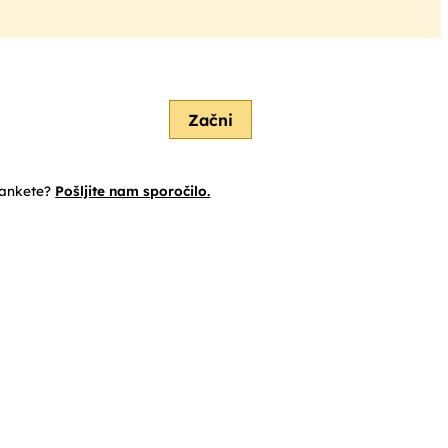
Začni
 ankete?
Pošljite nam sporočilo.