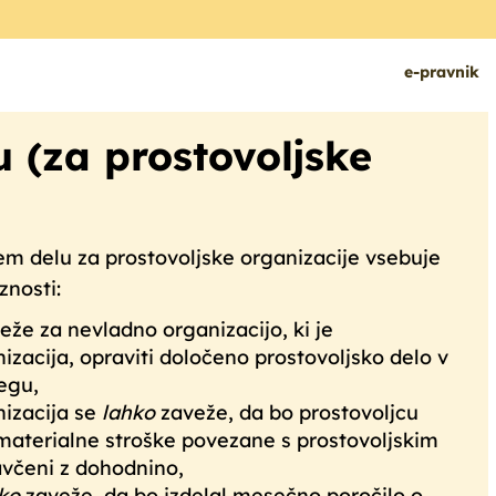
e
-pravnik
 (za prostovoljske
em delu za prostovoljske organizacije vsebuje
znosti:
eže za nevladno organizacijo, ki je
izacija, opraviti določeno prostovoljsko delo v
egu,
nizacija se
lahko
zaveže, da bo prostovoljcu
materialne stroške povezane s prostovoljskim
avčeni z dohodnino,
ko
zaveže, da bo izdelal mesečno poročilo o