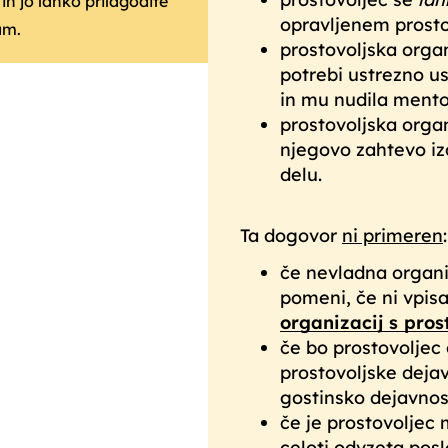
in jo lahko prilagodite
opravljenem prost
am.
prostovoljska orga
potrebi ustrezno u
in mu nudila mento
prostovoljska organ
njegovo zahtevo iz
delu.
Ta dogovor
ni primeren
:
če nevladna organiz
pomeni, če ni vpis
organizacij s pro
če bo prostovoljec 
prostovoljske dejav
gostinsko dejavnos
če je prostovoljec ml
celoti odvzeta pos