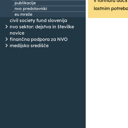
v formatu docx 
publikacije
lastnim potreb
nvo predstavniki
eu mreže
civil society fund slovenija
nvo sektor: dejstva in številke
novice
finančna podpora za NVO
medijsko središče