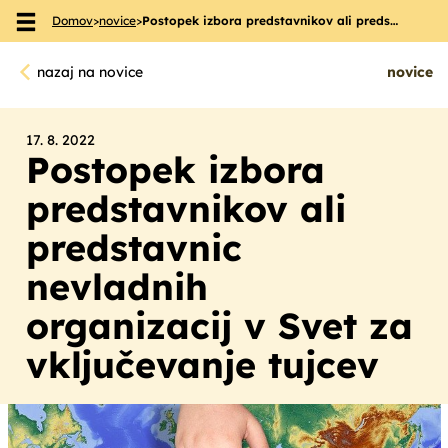
Domov
>
novice
>
Postopek izbora predstavnikov ali preds…
Skoči na vsebino
nazaj na novice
novice
17. 8. 2022
Postopek izbora
predstavnikov ali
predstavnic
nevladnih
organizacij v Svet za
vključevanje tujcev