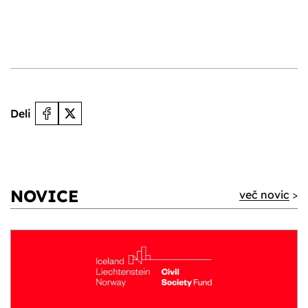
Deli
NOVICE
več novic
>