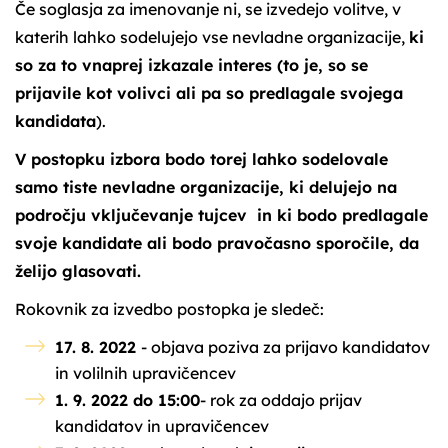
Če soglasja za imenovanje ni, se izvedejo volitve, v
katerih lahko sodelujejo vse nevladne organizacije,
ki
so za to vnaprej izkazale interes (to je, so se
prijavile kot volivci ali pa so predlagale svojega
kandidata
).
V postopku izbora bodo torej lahko sodelovale
samo tiste nevladne organizacije, ki delujejo na
področju vključevanje tujcev in ki bodo predlagale
svoje kandidate ali bodo pravočasno sporočile, da
želijo glasovati.
Rokovnik za izvedbo postopka je sledeč:
17. 8. 2022
- objava poziva za prijavo kandidatov
in volilnih upravičencev
1. 9. 2022 do 15:00
- rok za oddajo prijav
kandidatov in upravičencev