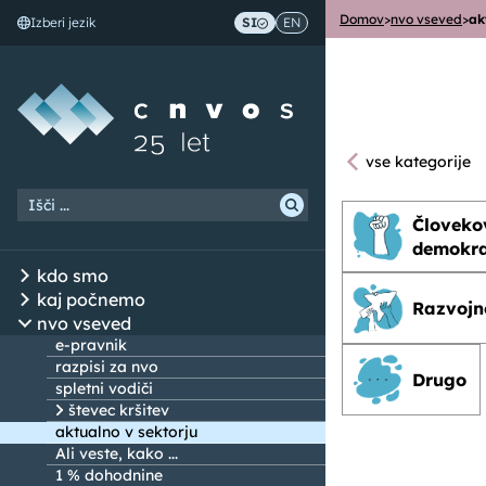
Domov
>
nvo vseved
>
ak
Izberi jezik
SI
EN
Skoči na vsebino
vse kategorije
Človeko
demokra
kdo smo
kaj počnemo
Razvojn
nvo vseved
e-pravnik
razpisi za nvo
Drugo
spletni vodiči
števec kršitev
aktualno v sektorju
Ali veste, kako ...
1 % dohodnine