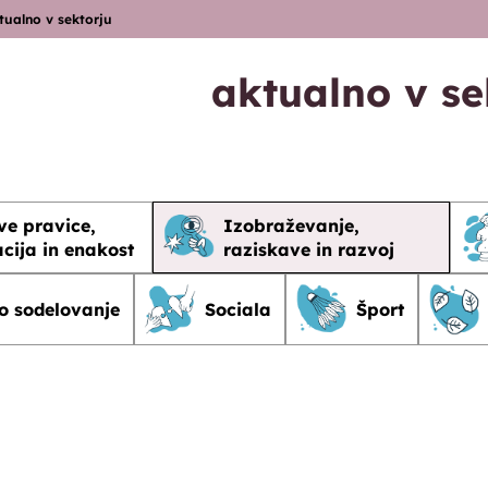
tualno v sektorju
aktualno v se
ve pravice,
Izobraževanje,
cija in enakost
raziskave in razvoj
o sodelovanje
Sociala
Šport