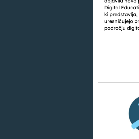
objavila novo
Digital Educat
ki predstavlja
uresničujejo 
področju digit