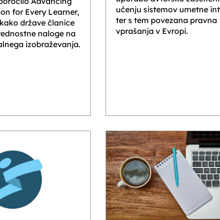
 poročilo Advancing
učenju sistemov umetne int
ion for Every Learner,
ter s tem povezana pravna
, kako države članice
vprašanja v Evropi.
prednostne naloge na
alnega izobraževanja.