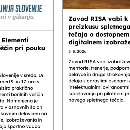
Zavod RISA vabi k
preizkusu spletneg
tečaja o dostopnem
 Elementi
digitalnem izobraž
eščin pri pouku
3. 8. 2026
Zavod RISA vabi izobražev
mentorje, trenerje, podporn
delavce in druge strokovnja
lovenije v sredo, 19.
delajo z odraslimi osebami 
med 9. in 17. uro v
intelektualnimi oviranostmi,
nizira praktično
sodelovanju pri pilotnem p
enti borilnih veščin
novega spletnega tečaja.
rta. Namenjena je
ta v osnovnih šolah
rokovnim delavcem na
e, izobraževanja in
ajajo športno vadbo