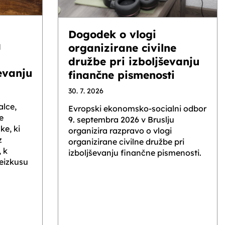
Dogodek o vlogi
a
organizirane civilne
družbe pri izboljševanju
evanju
finančne pismenosti
30. 7. 2026
alce,
Evropski ekonomsko-socialni odbor
e
9. septembra 2026 v Bruslju
ke, ki
organizira razpravo o vlogi
z
organizirane civilne družbe pri
 k
izboljševanju finančne pismenosti.
reizkusu