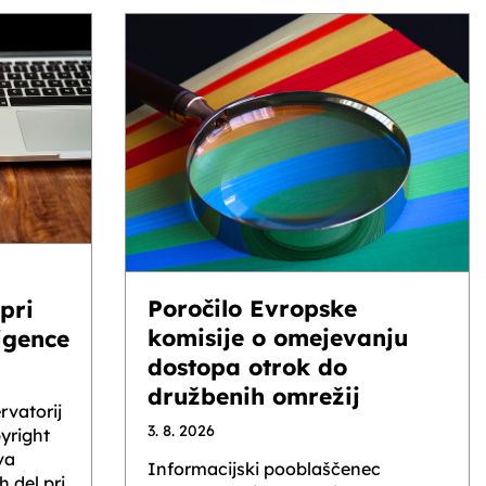
Poročilo Evropske
pri
komisije o omejevanju
igence
dostopa otrok do
družbenih omrežij
rvatorij
3. 8. 2026
pyright
va
Informacijski pooblaščenec
 del pri