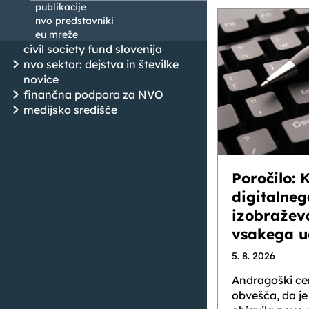
publikacije
nvo predstavniki
NOVICE
eu mreže
civil society fund slovenija
nvo sektor: dejstva in številke
novice
finančna podpora za NVO
medijsko središče
Poročilo: 
digitalneg
izobražev
vsakega u
5. 8. 2026
Andragoški cen
obvešča, da je