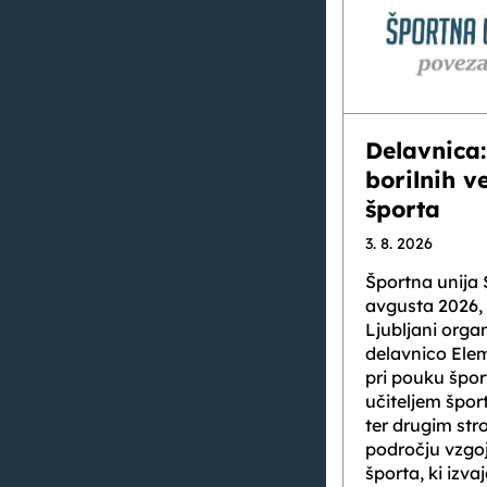
Delavnica:
borilnih v
športa
3. 8. 2026
Športna unija S
avgusta 2026, 
Ljubljani orga
delavnico Elem
pri pouku špo
učiteljem špor
ter drugim st
področju vzgoj
športa, ki izv