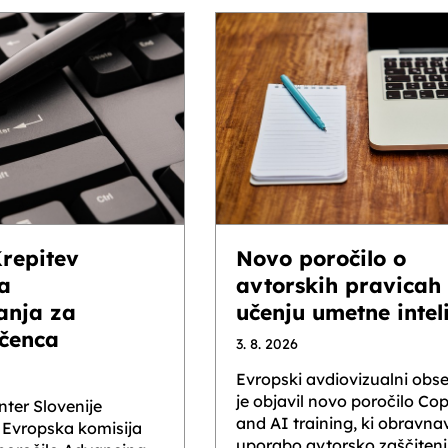
Novo poročilo o
Krepitev
avtorskih pravicah 
a
učenju umetne intel
anja za
čenca
3. 8. 2026
Evropski avdiovizualni obse
je objavil novo poročilo Co
ter Slovenije
and AI training, ki obravna
 Evropska komisija
uporabo avtorsko zaščitenih