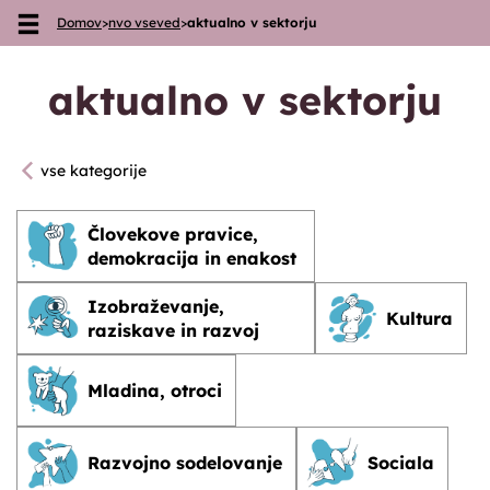
Domov
>
nvo vseved
>
aktualno v sektorju
Skoči na vsebino
aktualno v sektorju
vse kategorije
Človekove pravice,
demokracija in enakost
Izobraževanje,
Kultura
raziskave in razvoj
Mladina, otroci
Razvojno sodelovanje
Sociala